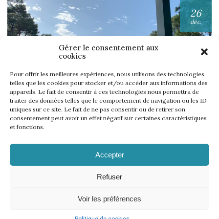
26
déc.
Gérer le consentement aux
cookies
Pour offrir les meilleures expériences, nous utilisons des technologies
telles que les cookies pour stocker et/ou accéder aux informations des
appareils. Le fait de consentir à ces technologies nous permettra de
UNE SEMAINE… TOUS LES GOLFS WININONE !
traiter des données telles que le comportement de navigation ou les ID
uniques sur ce site. Le fait de ne pas consentir ou de retirer son
Lire l'article
consentement peut avoir un effet négatif sur certaines caractéristiques
et fonctions.
Accepter
Refuser
Voir les préférences
Mentions légales
Politique de cookies
CGV
Règlement
–
–
–
–
Règlement WinInZone
Règlement WininCup
–
© 2026 | 18 events