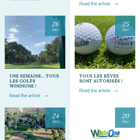
Read the article
26
25
Dec
Dec
UNE SEMAINE… TOUS
TOUS LES RÊVES
LES GOLFS
SONT AUTORISÉS !
WININONE !
Read the article
Read the article
24
20
Dec
Dec