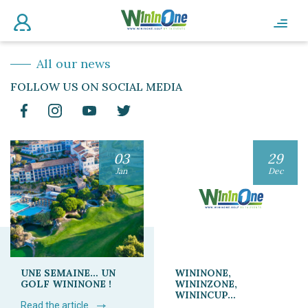
All our news
FOLLOW US ON SOCIAL MEDIA
03
29
Jan
Dec
UNE SEMAINE… UN
WININONE,
GOLF WININONE !
WININZONE,
WININCUP…
Read the article