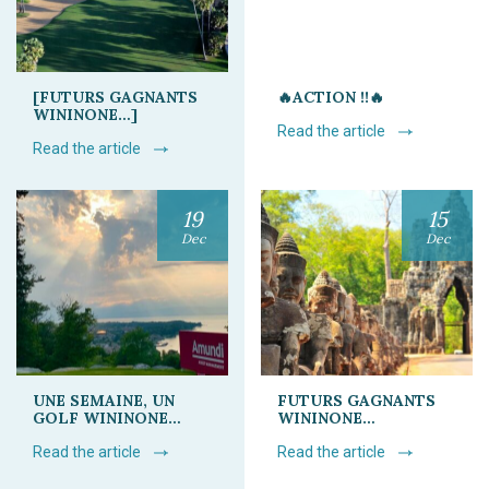
[FUTURS GAGNANTS
🔥ACTION !!🔥
WININONE…]
Read the article
Read the article
19
15
Dec
Dec
UNE SEMAINE, UN
FUTURS GAGNANTS
GOLF WININONE…
WININONE…
Read the article
Read the article