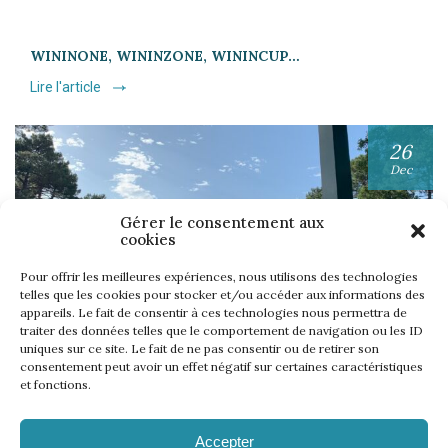
WININONE, WININZONE, WININCUP…
Lire l'article
26
Dec
Gérer le consentement aux
cookies
Pour offrir les meilleures expériences, nous utilisons des technologies
telles que les cookies pour stocker et/ou accéder aux informations des
appareils. Le fait de consentir à ces technologies nous permettra de
UNE SEMAINE… TOUS LES GOLFS WININONE !
traiter des données telles que le comportement de navigation ou les ID
uniques sur ce site. Le fait de ne pas consentir ou de retirer son
Lire l'article
consentement peut avoir un effet négatif sur certaines caractéristiques
et fonctions.
Accepter