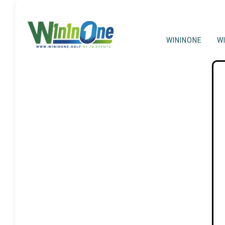
WININONE
W