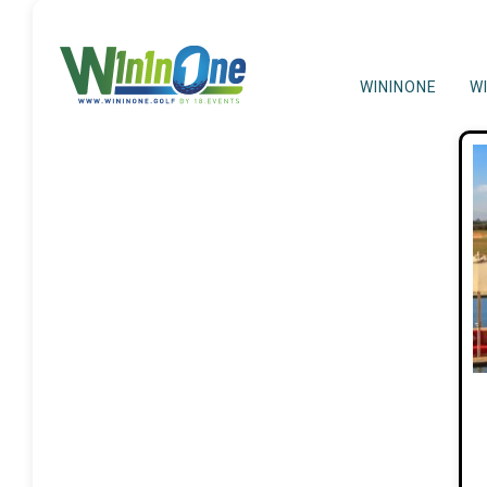
WININONE
W