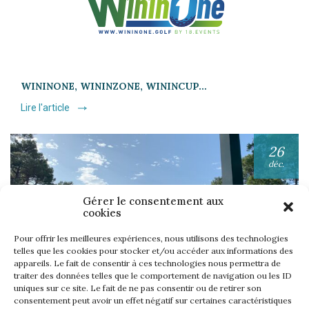
WININONE, WININZONE, WININCUP…
Lire l'article
26
déc.
Gérer le consentement aux
cookies
Pour offrir les meilleures expériences, nous utilisons des technologies
telles que les cookies pour stocker et/ou accéder aux informations des
appareils. Le fait de consentir à ces technologies nous permettra de
UNE SEMAINE… TOUS LES GOLFS WININONE !
traiter des données telles que le comportement de navigation ou les ID
Lire l'article
uniques sur ce site. Le fait de ne pas consentir ou de retirer son
consentement peut avoir un effet négatif sur certaines caractéristiques