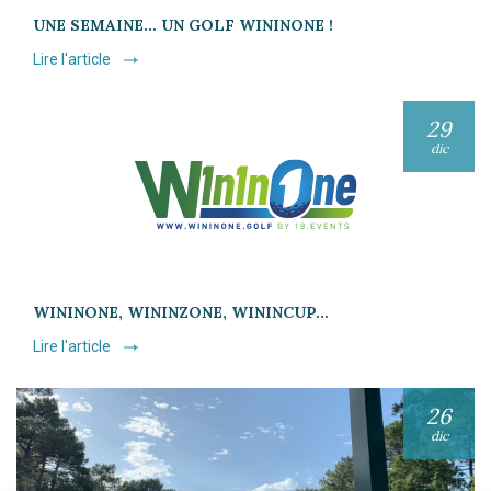
UNE SEMAINE… UN GOLF WININONE !
Lire l'article
29
dic
WININONE, WININZONE, WININCUP…
Lire l'article
26
dic