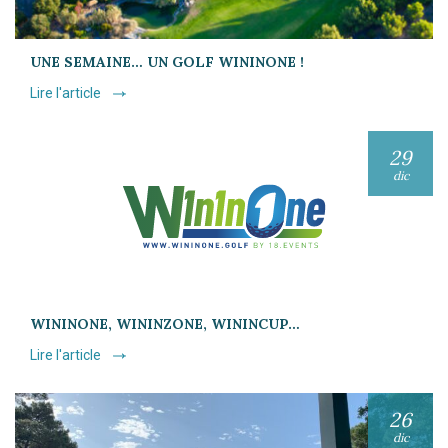
UNE SEMAINE… UN GOLF WININONE !
Lire l'article
29
dic
WININONE, WININZONE, WININCUP…
Lire l'article
26
dic