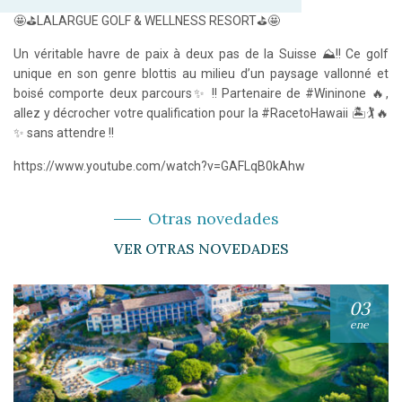
🤩⛳LALARGUE GOLF & WELLNESS RESORT⛳🤩
Un véritable havre de paix à deux pas de la Suisse ⛰!! Ce golf
unique en son genre blottis au milieu d’un paysage vallonné et
boisé comporte deux parcours✨ !! Partenaire de #Wininone 🔥,
allez y décrocher votre qualification pour la #RacetoHawaii 🏝🏌🔥
✨ sans attendre !!
https://www.youtube.com/watch?v=GAFLqB0kAhw
Otras novedades
VER OTRAS NOVEDADES
03
ene