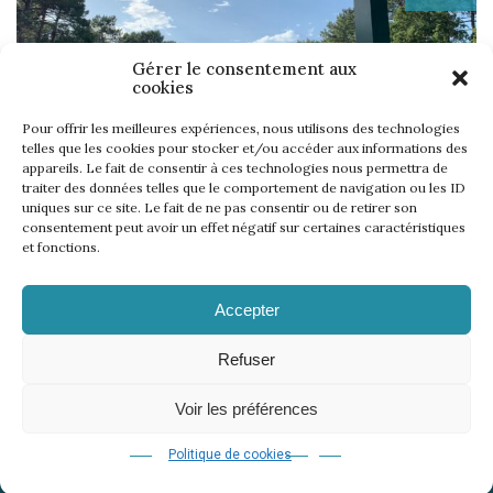
Gérer le consentement aux
cookies
Pour offrir les meilleures expériences, nous utilisons des technologies
telles que les cookies pour stocker et/ou accéder aux informations des
UNE SEMAINE… TOUS LES GOLFS WININONE !
appareils. Le fait de consentir à ces technologies nous permettra de
Lire l'article
traiter des données telles que le comportement de navigation ou les ID
uniques sur ce site. Le fait de ne pas consentir ou de retirer son
consentement peut avoir un effet négatif sur certaines caractéristiques
et fonctions.
Accepter
Refuser
Menciones legales
Política de confidencialidad
–
© 2021 | 18
Voir les préférences
events
agence-hookipa.com
Concepción & realización :
Politique de cookies