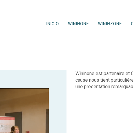
INICIO
WININONE
WININZONE
Wininone est partenaire et C
cause nous tient particuliè
une présentation remarquabl