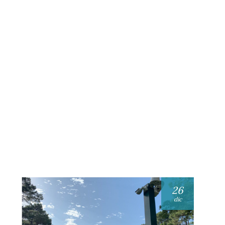
26
dic