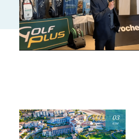
03
ene