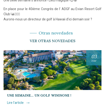
Une belle semaine s’annonce ! Lieu magique !😍🤩
En place pour le 40ième Congrès de l’ ADGF au Evian Resort Golf
Club !⛳️🏌️‍♂️😍
Aurons-nous un directeur de golf à Hawaii d’ici demain soir ?
Otras novedades
VER OTRAS NOVEDADES
03
ene
UNE SEMAINE… UN GOLF WININONE !
Lire l'article