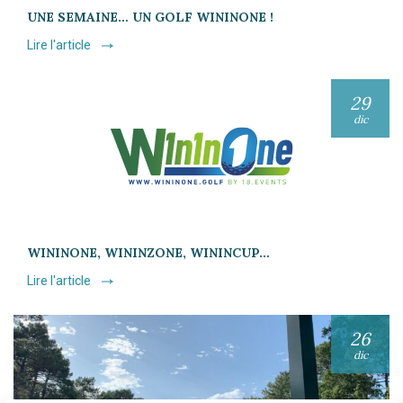
UNE SEMAINE… UN GOLF WININONE !
Lire l'article
29
dic
WININONE, WININZONE, WININCUP…
Lire l'article
26
dic