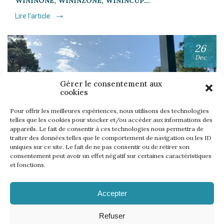
WININONE, WININZONE, WININCUP…
Lire l'article
26
Dec
Gérer le consentement aux
cookies
Pour offrir les meilleures expériences, nous utilisons des technologies
telles que les cookies pour stocker et/ou accéder aux informations des
appareils. Le fait de consentir à ces technologies nous permettra de
UNE SEMAINE… TOUS LES GOLFS WININONE !
traiter des données telles que le comportement de navigation ou les ID
uniques sur ce site. Le fait de ne pas consentir ou de retirer son
Lire l'article
consentement peut avoir un effet négatif sur certaines caractéristiques
et fonctions.
Accepter
Refuser