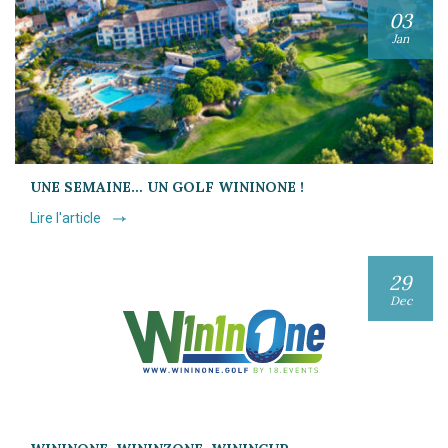
03
Jan
UNE SEMAINE… UN GOLF WININONE !
Lire l'article
29
Dec