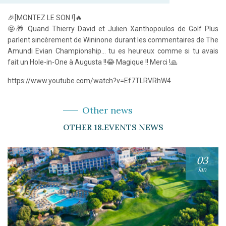
🎉[MONTEZ LE SON !]🔥
🤩🎁 Quand Thierry David et Julien Xanthopoulos de Golf Plus
parlent sincèrement de Wininone durant les commentaires de The
Amundi Evian Championship… tu es heureux comme si tu avais
fait un Hole-in-One à Augusta !!😂 Magique !! Merci !🙏
https://www.youtube.com/watch?v=Ef7TLRVRhW4
Other news
OTHER 18.EVENTS NEWS
03
Jan