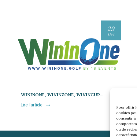
29
Dec
WININONE, WININZONE, WININCUP…
Lire l'article
Pour offrir 
cookies pou
consentir à
comportemen
ou de retire
caractéristi