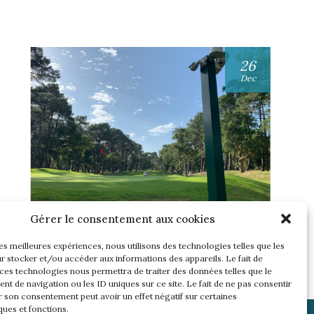
26
Dec
UNE SEMAINE… TOUS LES GOLFS
Gérer le consentement aux cookies
WININONE !
les meilleures expériences, nous utilisons des technologies telles que les
Lire l'article
r stocker et/ou accéder aux informations des appareils. Le fait de
 ces technologies nous permettra de traiter des données telles que le
t de navigation ou les ID uniques sur ce site. Le fait de ne pas consentir
r son consentement peut avoir un effet négatif sur certaines
ques et fonctions.