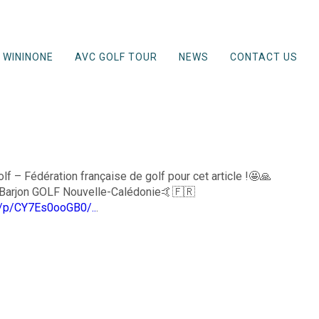
WININONE
AVC GOLF TOUR
NEWS
CONTACT US
lf – Fédération française de golf pour cet article !🤩🙏
 Barjon GOLF Nouvelle-Calédonie🤙🇫🇷
m/p/CY7Es0ooGB0/..
.