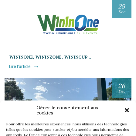
29
Dec
WININONE, WININZONE, WININCUP…
Lire l'article
26
Dec
Gérer le consentement aux
cookies
Pour offrir les meilleures expériences, nous utilisons des technologies
telles que les cookies pour stocker et/ou accéder aux informations des
appareils. Le fait de consentir à ces technologies nous permettra de