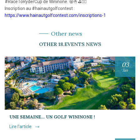
#RaceToRyderCup de Wininone. 🤩🤞⛳️🏌️‍♀️
Inscription au #hainautgolfcontest :
https://www.hainautgolfcontest.com/inscriptions-1
Other news
OTHER 18.EVENTS NEWS
03
Jan
UNE SEMAINE… UN GOLF WININONE !
Lire l'article