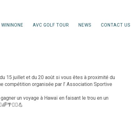
WININONE
AVC GOLF TOUR
NEWS
CONTACT US
 du 15 juillet et du 20 août si vous êtes à proximité du
 compétition organisée par l’ Association Sportive
 gagner un voyage à Hawaï en faisant le trou en un
🌈🌴🏌️‍♂️💪