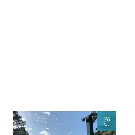
26
Dec