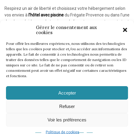
Respirez un air de liberté et choisissez votre hébergement selon
vos envies à
l’hôtel avec piscine
du Frégate Provence ou dans l’une
des deux résidences de tourisme du lieu et ses appartements tout
Gérer le consentement aux
équipés.
cookies
Pour offrir les meilleures expériences, nous utilisons des technologies
telles que les cookies pour stocker et/ou accéder aux informations des
1 nuit en chambre double vue Mer
appareils. Le fait de consentir à ces technologies nous permettra de
Petit-déjeuner pour 2 personnes
traiter des données telles que le comportement de navigation ou les ID
uniques sur ce site. Le fait de ne pas consentir ou de retirer son
2 green-fees
consentement peut avoir un effet négatif sur certaines caractéristiques
et fonctions.
Hors juillet et août et jours fériés
Accepter
Refuser
Voir les préférences
Mentions légales
Politique de cookies
CGV
Règlement
–
–
–
–
Règlement WinInZone
Règlement WininCup
–
© 2026 | 18 events
Politique de cookies