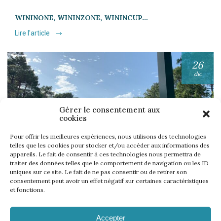
WININONE, WININZONE, WININCUP…
Lire l'article
26
dic
Gérer le consentement aux
cookies
Pour offrir les meilleures expériences, nous utilisons des technologies
telles que les cookies pour stocker et/ou accéder aux informations des
UNE SEMAINE… TOUS LES GOLFS WININONE !
appareils. Le fait de consentir à ces technologies nous permettra de
Lire l'article
traiter des données telles que le comportement de navigation ou les ID
uniques sur ce site. Le fait de ne pas consentir ou de retirer son
consentement peut avoir un effet négatif sur certaines caractéristiques
et fonctions.
Accepter