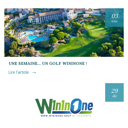
03
ene
UNE SEMAINE… UN GOLF WININONE !
Lire l'article
29
dic