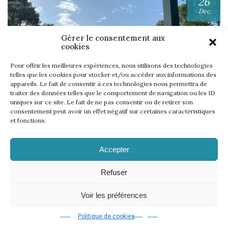
26
Dec
Gérer le consentement aux
cookies
Pour offrir les meilleures expériences, nous utilisons des technologies
telles que les cookies pour stocker et/ou accéder aux informations des
appareils. Le fait de consentir à ces technologies nous permettra de
UNE SEMAINE… TOUS LES GOLFS WININONE !
traiter des données telles que le comportement de navigation ou les ID
uniques sur ce site. Le fait de ne pas consentir ou de retirer son
Lire l'article
consentement peut avoir un effet négatif sur certaines caractéristiques
et fonctions.
Accepter
Refuser
Voir les préférences
Legal notice
Privacy policy
–
© 2021 | 18 events
agence-hookipa.com
Design & creation :
Politique de cookies