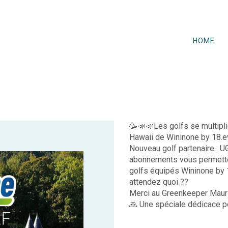
HOME
🥳📣📣Les golfs se multipli
Hawaii de Wininone by 18.even
Nouveau golf partenaire : 
abonnements vous permettent
golfs équipés Wininone by 
attendez quoi ??
Merci au Greenkeeper Mauric
🙏 Une spéciale dédicace p