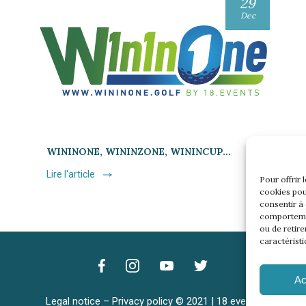
29
Dec
WININONE, WININZONE, WININCUP…
Lire l'article
Pour offrir 
cookies pou
consentir à
comportemen
ou de retire
caractéristi
Ac
Legal notice
–
Privacy policy
© 2021 | 18 events