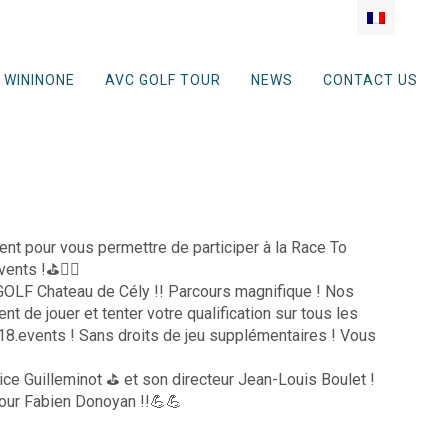
WININONE
AVC GOLF TOUR
NEWS
CONTACT US
ent pour vous permettre de participer à la Race To
ts !⛳️🏌️‍♀️
UGOLF Chateau de Cély !! Parcours magnifique ! Nos
 de jouer et tenter votre qualification sur tous les
18.events ! Sans droits de jeu supplémentaires ! Vous
e Guilleminot ⛳️ et son directeur Jean-Louis Boulet !
our Fabien Donoyan !!💪💪