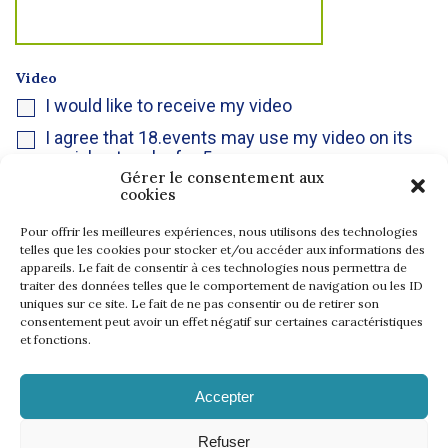
Video
I would like to receive my video
I agree that 18.events may use my video on its
social networks for 5 years.
Gérer le consentement aux
I agree that my video may be viewed by anyone
cookies
on the 18.events Youtube channel without time
limit.
Pour offrir les meilleures expériences, nous utilisons des technologies
telles que les cookies pour stocker et/ou accéder aux informations des
appareils. Le fait de consentir à ces technologies nous permettra de
traiter des données telles que le comportement de navigation ou les ID
uniques sur ce site. Le fait de ne pas consentir ou de retirer son
consentement peut avoir un effet négatif sur certaines caractéristiques
et fonctions.
Accepter
Refuser